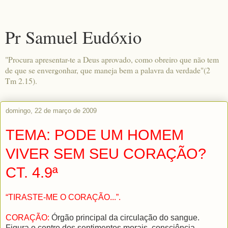
Pr Samuel Eudóxio
"Procura apresentar-te a Deus aprovado, como obreiro que não tem
de que se envergonhar, que maneja bem a palavra da verdade"(2
Tm 2.15).
domingo, 22 de março de 2009
TEMA: PODE UM HOMEM
VIVER SEM SEU CORAÇÃO?
CT. 4.9ª
“TIRASTE-ME O CORAÇÃO...”.
CORAÇÃO:
Órgão principal da circulação do sangue.
Figura o centro dos sentimentos morais, consciência,