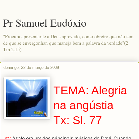
Pr Samuel Eudóxio
"Procura apresentar-te a Deus aprovado, como obreiro que não tem
de que se envergonhar, que maneja bem a palavra da verdade"(2
Tm 2.15).
domingo, 22 de março de 2009
TEMA: Alegria
na angústia
Tx: Sl. 77
Int.:
Asafe era um dos principais músicos de Davi. Quando