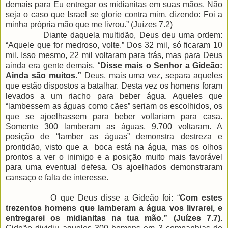
demais para Eu entregar os midianitas em suas mãos. Não
seja o caso que Israel se glorie contra mim, dizendo: Foi a
minha própria mão que me livrou.” (Juízes 7.2)
Diante daquela multidão, Deus deu uma ordem:
“Aquele que for medroso, volte.” Dos 32 mil, só ficaram 10
mil. Isso mesmo, 22 mil voltaram para trás, mas para Deus
ainda era gente demais. “
Disse mais o Senhor a Gideão:
Ainda são muitos.”
Deus, mais uma vez, separa aqueles
que estão dispostos a batalhar. Desta vez os homens foram
levados a um riacho para beber água. Aqueles que
“lambessem as águas como cães” seriam os escolhidos, os
que se ajoelhassem para beber voltariam para casa.
Somente 300 lamberam as águas, 9.700 voltaram. A
posição de “lamber as águas” demonstra destreza e
prontidão, visto que a boca está na água, mas os olhos
prontos a ver o inimigo e a posição muito mais favorável
para uma eventual defesa. Os ajoelhados demonstraram
cansaço e falta de interesse.
O que Deus disse a Gideão foi: “
Com estes
trezentos homens que lamberam a água vos livrarei, e
entregarei os midianitas na tua mão.” (Juízes 7.7).