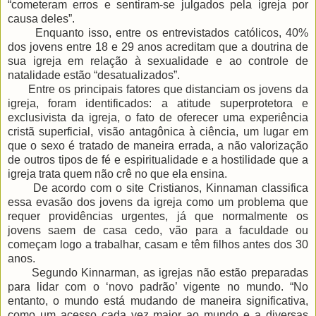
“cometeram erros e sentiram-se julgados pela igreja por
causa deles”.
Enquanto isso, entre os entrevistados católicos, 40%
dos jovens entre 18 e 29 anos acreditam que a doutrina de
sua igreja em relação à sexualidade e ao controle de
natalidade estão “desatualizados”.
Entre os principais fatores que distanciam os jovens da
igreja, foram identificados: a atitude superprotetora e
exclusivista da igreja, o fato de oferecer uma experiência
cristã superficial, visão antagônica à ciência, um lugar em
que o sexo é tratado de maneira errada, a não valorização
de outros tipos de fé e espiritualidade e a hostilidade que a
igreja trata quem não crê no que ela ensina.
De acordo com o site Cristianos, Kinnaman classifica
essa evasão dos jovens da igreja como um problema que
requer providências urgentes, já que normalmente os
jovens saem de casa cedo, vão para a faculdade ou
começam logo a trabalhar, casam e têm filhos antes dos 30
anos.
Segundo Kinnarman, as igrejas não estão preparadas
para lidar com o ‘novo padrão’ vigente no mundo. “No
entanto, o mundo está mudando de maneira significativa,
como um acesso cada vez maior ao mundo e a diversas