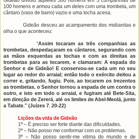
Gideão dividiu aqueles 300 homens em 3 companhias de
100 homens e armou cada um deles com uma trombeta, um
cântaro (vaso de barro) vazio e uma tocha acesa.
Gideão desceu ao acampamento dos midianitas e
olha o que aconteceu:
“
Assim tocaram as três companhias as
trombetas, despedaçaram os cântaros, segurando com
as mãos esquerdas as tochas e com as direitas as
trombetas para as tocarem, e clamaram: A espada do
Senhor e de Gideão! E conservou-se cada um no seu
lugar ao redor do arraial; então todo o exército deitou a
correr e, gritando, fugiu. Pois, ao tocarem os trezentos
as trombetas, o Senhor tornou a espada de um contra o
outro, e isto em todo o arraial, e fugiram até Bete-Sita,
em direção de Zererá, até os limites de Abel-Meolá, junto
a Tabate.” (Juízes 7. 20-22)
Lições da vida de Gideão
1ª – É preciso ser forte diante das dificuldades.
2ª – Não posso me conformar com os problemas.
3ª – Não posso sentir-me vitima do mundo e de