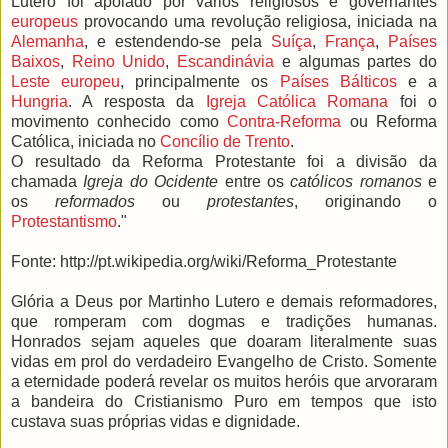
Lutero foi apoiado por vários religiosos e governantes
europeus
provocando uma revolução religiosa, iniciada na
Alemanha
, e estendendo-se pela
Suíça
,
França
,
Países
Baixos
,
Reino Unido
,
Escandinávia
e algumas partes do
Leste europeu
, principalmente os
Países Bálticos
e a
Hungria
. A resposta da
Igreja Católica Romana
foi o
movimento conhecido como
Contra-Reforma
ou Reforma
Católica, iniciada no
Concílio de Trento
.
O resultado da Reforma Protestante foi a divisão da
chamada
Igreja do Ocidente
entre os
católicos romanos
e
os
reformados
ou
protestantes
, originando o
Protestantismo
."
Fonte: http://pt.wikipedia.org/wiki/Reforma_Protestante
Glória a Deus por Martinho Lutero e demais reformadores,
que romperam com dogmas e tradições humanas.
Honrados sejam aqueles que doaram literalmente suas
vidas em prol do verdadeiro Evangelho de Cristo. Somente
a eternidade poderá revelar os muitos heróis que arvoraram
a bandeira do Cristianismo Puro em tempos que isto
custava suas próprias vidas e dignidade.