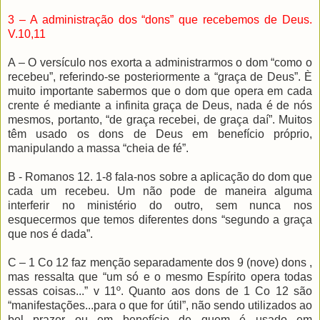
3 – A administração dos “dons” que recebemos de Deus.
V.10,11
A – O versículo nos exorta a administrarmos o dom “como o
recebeu”, referindo-se posteriormente a “graça de Deus”. È
muito importante sabermos que o dom que opera em cada
crente é mediante a infinita graça de Deus, nada é de nós
mesmos, portanto, “de graça recebei, de graça daí”. Muitos
têm usado os dons de Deus em benefício próprio,
manipulando a massa “cheia de fé”.
B - Romanos 12. 1-8 fala-nos sobre a aplicação do dom que
cada um recebeu. Um não pode de maneira alguma
interferir no ministério do outro, sem nunca nos
esquecermos que temos diferentes dons “segundo a graça
que nos é dada”.
C – 1 Co 12 faz menção separadamente dos 9 (nove) dons ,
mas ressalta que “um só e o mesmo Espírito opera todas
essas coisas...” v 11º. Quanto aos dons de 1 Co 12 são
“manifestações...para o que for útil”, não sendo utilizados ao
bel prazer ou em benefício de quem é usado em