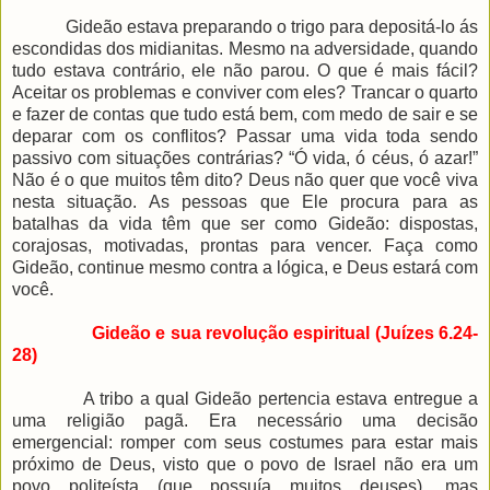
Gideão estava preparando o trigo para depositá-lo ás
escondidas dos midianitas. Mesmo na adversidade, quando
tudo estava contrário, ele não parou. O que é mais fácil?
Aceitar os problemas e conviver com eles? Trancar o quarto
e fazer de contas que tudo está bem, com medo de sair e se
deparar com os conflitos? Passar uma vida toda sendo
passivo com situações contrárias? “Ó vida, ó céus, ó azar!”
Não é o que muitos têm dito? Deus não quer que você viva
nesta situação. As pessoas que Ele procura para as
batalhas da vida têm que ser como Gideão: dispostas,
corajosas, motivadas, prontas para vencer. Faça como
Gideão, continue mesmo contra a lógica, e Deus estará com
você.
Gideão e sua revolução espiritual (Juízes 6.24-
28)
A tribo a qual Gideão pertencia estava entregue a
uma religião pagã. Era necessário uma decisão
emergencial: romper com seus costumes para estar mais
próximo de Deus, visto que o povo de Israel não era um
povo politeísta (que possuía muitos deuses), mas