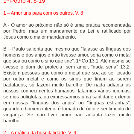
1ª Pedro 4. 8-19
1 – Amor uns para com os outros. V. 8
A - O amor ao próximo não só é uma prática recomendada
por Pedro, mas um mandamento da Lei e ratificado por
Jesus como o maior mandamento.
B – Paulo salienta que mesmo que “falasse as línguas dos
homens e dos anjos e não tivesse amor, seria como o metal
que soa ou como o sino que tine”. 1ª Co 13.1. Até mesmo se
tivesse o dom de profecia, sem amor, “nada seria” 13.2.
Existem pessoas que como o metal que soa ao ser tocado
por outro metal e como os sinos que tinem ao serem
badalados, só fazem muito barulho. De nada adianta os
nossos conhecimentos humanos, falarmos vários idiomas,
sermos poliglotas, ou expressarmos uma santidade exterior
em nossas “línguas dos anjos” ou “línguas estranhas”,
quando o homem interior é tomado de ódio e sentimento de
vingança. Se não tiver amor não adianta fazer muito
barulho!
2 – A prática da hospitalidade. V. 9