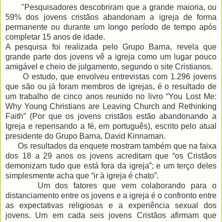
"Pesquisadores descobriram que a grande maioria, ou
59% dos jovens cristãos abandonam a igreja de forma
permanente ou durante um longo período de tempo após
completar 15 anos de idade.
A pesquisa foi realizada pelo Grupo Barna, revela que
grande parte dos jovens vê a igreja como um lugar pouco
amigável e cheio de julgamento, segundo o site Cristianos.
O estudo, que envolveu entrevistas com 1.296 jovens
que são ou já foram membros de igrejas, é o resultado de
um trabalho de cinco anos reunido no livro “You Lost Me:
Why Young Christians are Leaving Church and Rethinking
Faith” (Por que os jovens cristãos estão abandonando a
Igreja e repensando a fé, em português), escrito pelo atual
presidente do Grupo Barna, David Kinnaman.
Os resultados da enquete mostram também que na faixa
dos 18 a 29 anos os jovens acreditam que “os Cristãos
demonizam tudo que está fora da igreja”; e um terço deles
simplesmente acha que “ir à igreja é chato”.
Um dos fatores que vem colaborando para o
distanciamento entre os jovens e a igreja é o confronto entre
as expectativas religiosas e a experiência sexual dos
jovens. Um em cada seis jovens Cristãos afirmam que