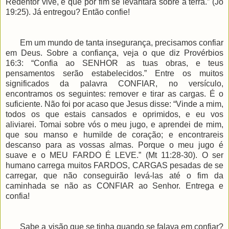
Redentor vive, e que por fim se levantará sobre a terra.” (Jó
19:25). Já entregou? Então confie!
Em um mundo de tanta insegurança, precisamos confiar
em Deus. Sobre a confiança, veja o que diz Provérbios
16:3: “Confia ao SENHOR as tuas obras, e teus
pensamentos serão estabelecidos.” Entre os muitos
significados da palavra CONFIAR, no versículo,
encontramos os seguintes: remover e tirar as cargas. É o
suficiente. Não foi por acaso que Jesus disse: “Vinde a mim,
todos os que estais cansados e oprimidos, e eu vos
aliviarei. Tomai sobre vós o meu jugo, e aprendei de mim,
que sou manso e humilde de coração; e encontrareis
descanso para as vossas almas. Porque o meu jugo é
suave e o MEU FARDO É LEVE.” (Mt 11:28-30). O ser
humano carrega muitos FARDOS, CARGAS pesadas de se
carregar, que não conseguirão levá-las até o fim da
caminhada se não as CONFIAR ao Senhor. Entrega e
confia!
Sabe a visão que se tinha quando se falava em confiar?