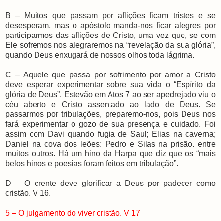
B – Muitos que passam por aflições ficam tristes e se
desesperam, mas o apóstolo manda-nos ficar alegres por
participarmos das aflições de Cristo, uma vez que, se com
Ele sofremos nos alegraremos na “revelação da sua glória”,
quando Deus enxugará de nossos olhos toda lágrima.
C – Aquele que passa por sofrimento por amor a Cristo
deve esperar experimentar sobre sua vida o “Espírito da
glória de Deus”. Estevão em Atos 7 ao ser apedrejado viu o
céu aberto e Cristo assentado ao lado de Deus. Se
passarmos por tribulações, preparemo-nos, pois Deus nos
fará experimentar o gozo de sua presença e cuidado. Foi
assim com Davi quando fugia de Saul; Elias na caverna;
Daniel na cova dos leões; Pedro e Silas na prisão, entre
muitos outros. Há um hino da Harpa que diz que os “mais
belos hinos e poesias foram feitos em tribulação”.
D – O crente deve glorificar a Deus por padecer como
cristão. V 16.
5 – O julgamento do viver cristão. V 17