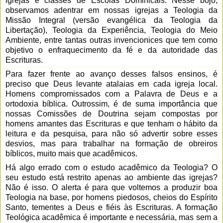
igrejas e classes de Escolas Dominicais. Nesse bojo, 
observamos adentrar em nossas igrejas a Teologia da 
Missão Integral (versão evangélica da Teologia da 
Libertação), Teologia da Experiência, Teologia do Meio 
Ambiente, entre tantas outras invencionices que tem como 
objetivo o enfraquecimento da fé e da autoridade das 
Escrituras. 
Para fazer frente ao avanço desses falsos ensinos, é 
preciso que Deus levante atalaias em cada igreja local. 
Homens compromissados com a Palavra de Deus e a 
ortodoxia bíblica. Outrossim, é de suma importância que 
nossas Comissões de Doutrina sejam compostas por 
homens amantes das Escrituras e que tenham o hábito da 
leitura e da pesquisa, para não só advertir sobre esses 
desvios, mas para trabalhar na formação de obreiros 
bíblicos, muito mais que acadêmicos. 
Há algo errado com o estudo acadêmico da Teologia? O 
seu estudo está restrito apenas ao ambiente das igrejas? 
Não é isso. O alerta é para que voltemos a produzir boa 
Teologia na base, por homens piedosos, cheios do Espírito 
Santo, tementes a Deus e fiéis às Escrituras. A formação 
Teológica acadêmica é importante e necessária, mas sem a 