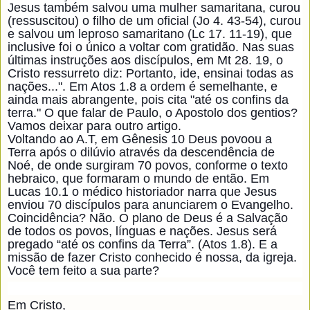
Jesus também salvou uma mulher samaritana, curou
(ressuscitou) o filho de um oficial (Jo 4. 43-54), curou
e salvou um leproso samaritano (Lc 17. 11-19), que
inclusive foi o único a voltar com gratidão. Nas suas
últimas instruções aos discípulos, em Mt 28. 19, o
Cristo ressurreto diz: Portanto, ide, ensinai todas as
nações...". Em Atos 1.8 a ordem é semelhante, e
ainda mais abrangente, pois cita "até os confins da
terra." O que falar de Paulo, o Apostolo dos gentios?
Vamos deixar para outro artigo.
Voltando ao A.T, em Gênesis 10 Deus povoou a
Terra após o dilúvio através da descendência de
Noé, de onde surgiram 70 povos, conforme o texto
hebraico, que formaram o mundo de então. Em
Lucas 10.1 o médico historiador narra que Jesus
enviou 70 discípulos para anunciarem o Evangelho.
Coincidência? Não. O plano de Deus é a Salvação
de todos os povos, línguas e nações. Jesus será
pregado “até os confins da Terra”. (Atos 1.8). E a
missão de fazer Cristo conhecido é nossa, da igreja.
Você tem feito a sua parte?
Em Cristo,