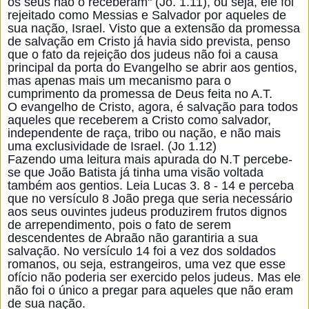
os seus não o receberam" (Jo. 1.11), ou seja, ele foi
rejeitado como Messi
as e Salvador por aqueles de
sua nação, Israel. Visto que a extensão da promessa
de salvação em Cristo já havia sido prevista, penso
que o fato da rejeição dos judeus não foi a causa
principal da porta do Evangelho se abrir aos gentios,
mas apenas mais um mecanismo para o
cumprimento da promessa de Deus feita no A.T.
O evangelho de Cristo, agora, é salvação para todos
aqueles que receberem a Cristo como salvador,
independente de raça, tribo ou nação, e não mais
uma exclusividade de Israel. (Jo 1.12)
Fazendo uma leitura mais apurada do N.T percebe-
se que João Batista já tinha uma visão voltada
também aos gentios. Leia Lucas 3. 8 - 14 e perceba
que no versículo 8 João prega que seria necessário
aos seus ouvintes judeus produzirem frutos dignos
de arrependimento, pois o fato de serem
descendentes de Abraão não garantiria a sua
salvação. No versículo 14 foi a vez dos soldados
romanos, ou seja, estrangeiros, uma vez que esse
ofício não poderia ser exercido pelos judeus. Mas ele
não foi o único a pregar para aqueles que não eram
de sua nação.