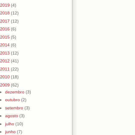
2019
(4)
2018
(12)
2017
(12)
2016
(6)
2015
(5)
2014
(6)
2013
(12)
2012
(41)
2011
(22)
2010
(18)
2009
(62)
►
dezembro
(3)
►
outubro
(2)
►
setembro
(3)
►
agosto
(3)
►
julho
(10)
►
junho
(7)