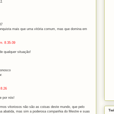
11
37
onquista mais que uma vitória comum, mas que domina em
m. 8.35-39
e qualquer situação!
conosco
r.
 8.26
e por nós!
rmos vitoriosos não são as coisas deste mundo, que pelo
Twi
lma abatida, mas sim a poderosa companhia do Mestre e suas