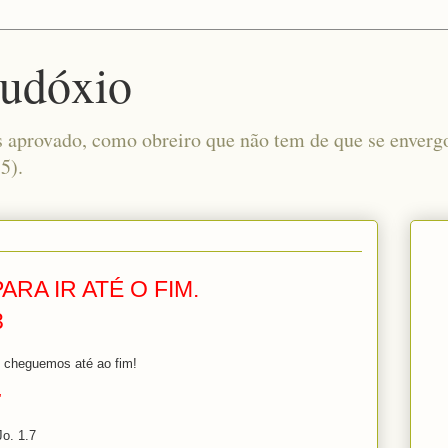
Eudóxio
s aprovado, como obreiro que não tem de que se enver
5).
RA IR ATÉ O FIM.
3
 cheguemos até ao fim!
”
Jo. 1.7