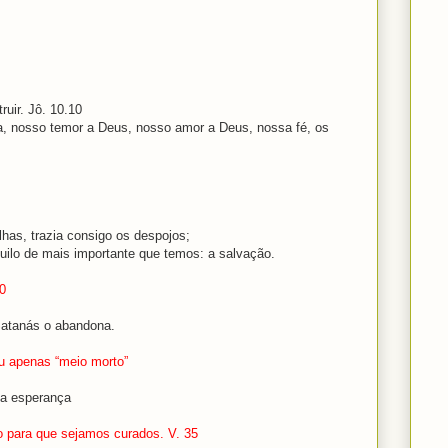
ruir. Jô. 10.10
ia, nosso temor a Deus, nosso amor a Deus, nossa fé, os
alhas, trazia consigo os despojos;
quilo de mais importante que temos: a salvação.
0
 Satanás o abandona.
ou apenas “meio morto”
ma esperança
 para que sejamos curados. V. 35