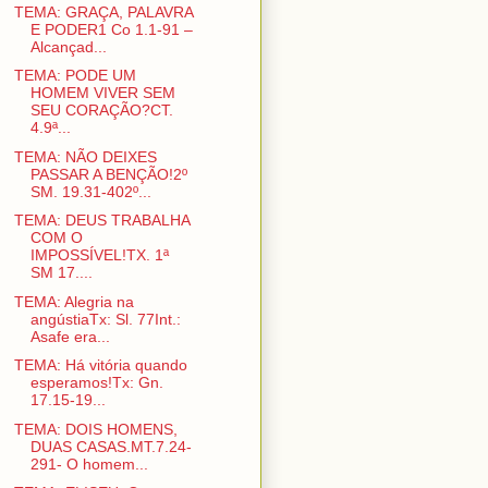
TEMA: GRAÇA, PALAVRA
E PODER1 Co 1.1-91 –
Alcançad...
TEMA: PODE UM
HOMEM VIVER SEM
SEU CORAÇÃO?CT.
4.9ª...
TEMA: NÃO DEIXES
PASSAR A BENÇÃO!2º
SM. 19.31-402º...
TEMA: DEUS TRABALHA
COM O
IMPOSSÍVEL!TX. 1ª
SM 17....
TEMA: Alegria na
angústiaTx: Sl. 77Int.:
Asafe era...
TEMA: Há vitória quando
esperamos!Tx: Gn.
17.15-19...
TEMA: DOIS HOMENS,
DUAS CASAS.MT.7.24-
291- O homem...