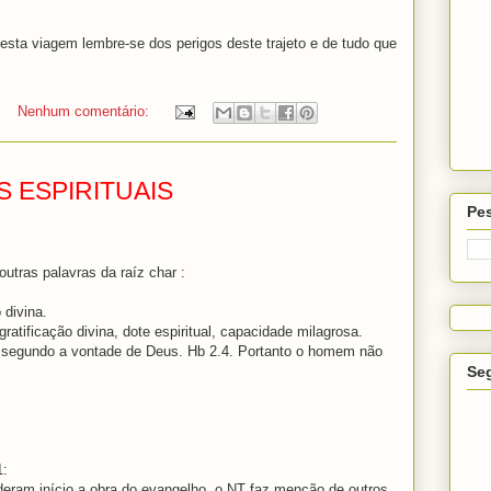
 esta viagem lembre-se dos perigos deste trajeto e de tudo que
Nenhum comentário:
S ESPIRITUAIS
Pes
utras palavras da raíz char :
 divina.
ratificação divina, dote espiritual, capacidade milagrosa.
s segundo a vontade de Deus. Hb 2.4. Portanto o homem não
Se
1:
deram início a obra do evangelho, o NT faz menção de outros