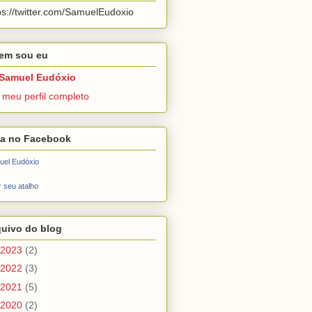
ps://twitter.com/SamuelEudoxio
em sou eu
Samuel Eudóxio
 meu perfil completo
ga no Facebook
uel Eudóxio
r seu atalho
quivo do blog
2023
(2)
2022
(3)
2021
(5)
2020
(2)