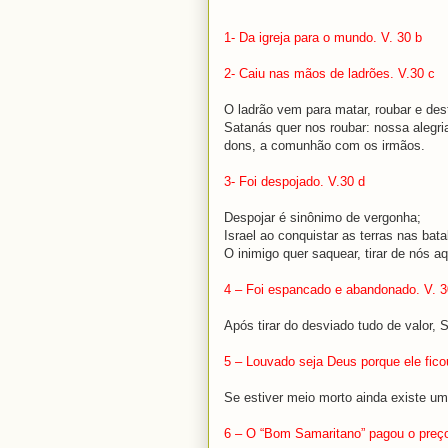
1- Da igreja para o mundo. V. 30 b
2- Caiu nas mãos de ladrões. V.30 c
O ladrão vem para matar, roubar e dest
Satanás quer nos roubar: nossa alegr
dons, a comunhão com os irmãos.
3- Foi despojado. V.30 d
Despojar é sinônimo de vergonha;
Israel ao conquistar as terras nas bat
O inimigo quer saquear, tirar de nós a
4 – Foi espancado e abandonado. V. 3
Após tirar do desviado tudo de valor,
5 – Louvado seja Deus porque ele fic
Se estiver meio morto ainda existe u
6 – O “Bom Samaritano” pagou o preço