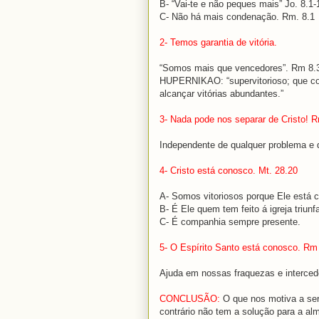
B- “Vai-te e não peques mais” Jo. 8.1-
C- Não há mais condenação. Rm. 8.1
2- Temos garantia de vitória.
“Somos mais que vencedores”. Rm 8.
HUPERNIKAO: “supervitorioso; que c
alcançar vitórias abundantes.”
3- Nada pode nos separar de Cristo! R
Independente de qualquer problema e d
4- Cristo está conosco. Mt. 28.20
A- Somos vitoriosos porque Ele está 
B- É Ele quem tem feito á igreja triunfa
C- É companhia sempre presente.
5- O Espírito Santo está conosco. Rm
Ajuda em nossas fraquezas e interced
CONCLUSÃO:
O que nos motiva a se
contrário não tem a solução para a a