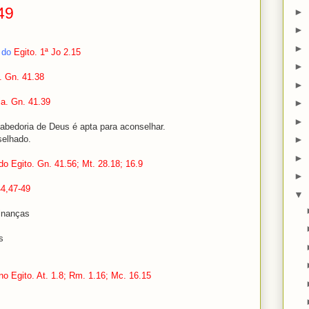
49
►
►
►
a
do
Egito. 1ª Jo 2.15
►
. Gn. 41.38
►
ia. Gn. 41.39
►
►
bedoria de Deus é apta para aconselhar.
elhado.
►
►
do Egito. Gn. 41.56; Mt. 28.18; 16.9
►
44,47-49
▼
inanças
s
o Egito. At. 1.8; Rm. 1.16; Mc. 16.15