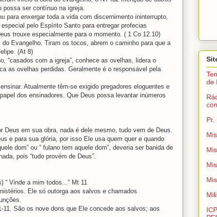
 possa ser contínuo na igreja.
u para enxergar toda a vida com discernimento ininterrupto,
especial pelo Espírito Santo para entregar profecias
eus trouxe especialmente para o momento. ( 1 Co 12.10)
s do Evangelho. Tiram os tocos, abrem o caminho para que a
lipe. (At 8)
Sit
o, “casados com a igreja”, conhece as ovelhas, lidera o
sca as ovelhas perdidas. Geralmente é o responsável pela
Tem
de 
 ensinar. Atualmente têm-se exigido pregadores eloguentes e
o papel dos ensinadores. Que Deus possa levantar inúmeros
Rád
co
Pr.
r Deus em sua obra, nada é dele mesmo, tudo vem de Deus.
Mis
eus e para sua glória, por isso Ele usa quem quer e quando
quele dom” ou “ fulano tem aquele dom”, deveria ser banida de
Mis
nada, pois “tudo provém de Deus”.
Mis
Mi
) “ Vinde a mim todos...” Mt 11
inistérios. Ele só outorga aos salvos e chamados
Mil
funções.
.1-11. São os nove dons que Ele concede aos salvos; aos
IC