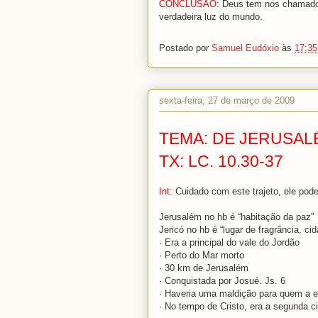
CONCLUSÃO:
Deus tem nos chamado 
verdadeira luz do mundo.
Postado por
Samuel Eudóxio
às
17:35
sexta-feira, 27 de março de 2009
TEMA: DE JERUSAL
TX: LC. 10.30-37
Int:
Cuidado com este trajeto, ele pode 
Jerusalém no hb é “habitação da paz”
Jericó no hb é “lugar de fragrância, ci
· Era a principal do vale do Jordão
· Perto do Mar morto
· 30 km de Jerusalém
· Conquistada por Josué. Js. 6
· Haveria uma maldição para quem a ed
· No tempo de Cristo, era a segunda c