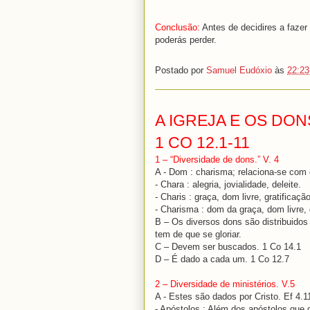
Conclusão:
Antes de decidires a fazer
poderás perder.
Postado por
Samuel Eudóxio
às
22:23
A IGREJA E OS DON
1 CO 12.1-11
1 – “Diversidade de dons.” V. 4
A - Dom : charisma; relaciona-se com o
- Chara : alegria, jovialidade, deleite.
- Charis : graça, dom livre, gratificação
- Charisma : dom da graça, dom livre, g
B – Os diversos dons são distribuido
tem de que se gloriar.
C – Devem ser buscados. 1 Co 14.1
D – É dado a cada um. 1 Co 12.7
2 – Diversidade de ministérios. V.5
A - Estes são dados por Cristo. Ef 4.1
- Apóstolos : Além dos apóstolos que 