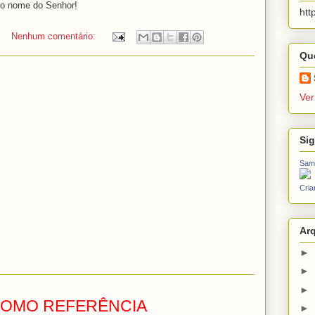
 o nome do Senhor!
htt
Nenhum comentário:
Qu
Ver
Si
Sam
Cria
Ar
►
►
►
COMO REFERÊNCIA
►