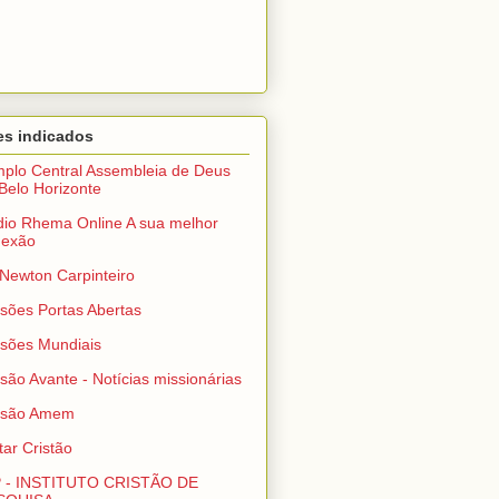
es indicados
plo Central Assembleia de Deus
Belo Horizonte
io Rhema Online A sua melhor
nexão
 Newton Carpinteiro
sões Portas Abertas
sões Mundiais
são Avante - Notícias missionárias
ssão Amem
itar Cristão
P - INSTITUTO CRISTÃO DE