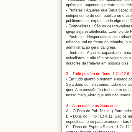
apóstolos, supondo que este ministério
- Profetas : Aqueles que Deus capacito
independente do dom público ou o uso 
publicamente, expressando algo que D
- Evangelistas : São os desbravadore
igreja seja estabelecida. Exemplo de Fe
- Pastores : Responsáveis pelo rebanh
rebanho; vai na frente do rebanho, bu
administração geral da igreja.
- Doutores : Aqueles capacitados para
avivalistas, e não têm-se valorizado 
doutores da Palavra em nossos dias!
3 – Tudo provém de Deus. 1 Co 12.6
- Em tudo quanto o homem é usado po
Seja dons ou ministérios, tudo é de D
quer. A expressão “eu tenho este ou a
nosso meio, visto que nós não temos 
4 – A Trindade e os Seus dons:
A – O Dom do Pai: Jesus. ( Para todos
B – Dons do Filho : Ef 4.11. São os m
especificamente para exercerem tais 
C – Dons do Espírito Santo : 1 Co 12