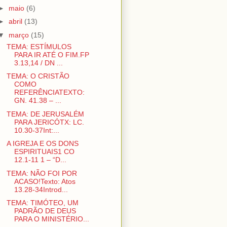
►
maio
(6)
►
abril
(13)
▼
março
(15)
TEMA: ESTÍMULOS
PARA IR ATÉ O FIM.FP
3.13,14 / DN ...
TEMA: O CRISTÃO
COMO
REFERÊNCIATEXTO:
GN. 41.38 – ...
TEMA: DE JERUSALÉM
PARA JERICÓTX: LC.
10.30-37Int:...
A IGREJA E OS DONS
ESPIRITUAIS1 CO
12.1-11 1 – “D...
TEMA: NÃO FOI POR
ACASO!Texto: Atos
13.28-34Introd...
TEMA: TIMÓTEO, UM
PADRÃO DE DEUS
PARA O MINISTÉRIO...