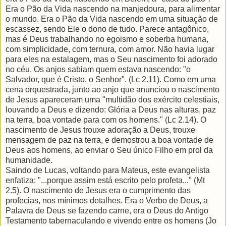
Era o Pão da Vida nascendo na manjedoura, para alimentar
o mundo. Era o Pão da Vida nascendo em uma situação de
escassez, sendo Ele o dono de tudo. Parece antagônico,
mas é Deus trabalhando no egoismo e soberba humana,
com simplicidade, com ternura, com amor. Não havia lugar
para eles na estalagem, mas o Seu nascimento foi adorado
no céu. Os anjos sabiam quem estava nascendo: "o
Salvador, que é Cristo, o Senhor". (Lc 2.11). Como em uma
cena orquestrada, junto ao anjo que anunciou o nascimento
de Jesus apareceram uma "multidão dos exército celestiais,
louvando a Deus e dizendo: Glória a Deus nas alturas, paz
na terra, boa vontade para com os homens." (Lc 2.14). O
nascimento de Jesus trouxe adoração a Deus, trouxe
mensagem de paz na terra, e demostrou a boa vontade de
Deus aos homens, ao enviar o Seu único Filho em prol da
humanidade.
Saindo de Lucas, voltando para Mateus, este evangelista
enfatiza: "...porque assim está escrito pelo profeta..." (Mt
2.5). O nascimento de Jesus era o cumprimento das
profecias, nos mínimos detalhes. Era o Verbo de Deus, a
Palavra de Deus se fazendo carne, era o Deus do Antigo
Testamento tabernaculando e vivendo entre os homens (Jo