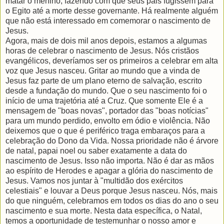
matar o menino, fazendo com que seus pais fugissem para
o Egito até a morte desse governante. Há realmente alguém
que não está interessado em comemorar o nascimento de
Jesus.
Agora, mais de dois mil anos depois, estamos a algumas
horas de celebrar o nascimento de Jesus. Nós cristãos
evangélicos, deveríamos ser os primeiros a celebrar em alta
voz que Jesus nasceu. Gritar ao mundo que a vinda de
Jesus faz parte de um plano eterno de salvação, escrito
desde a fundação do mundo. Que o seu nascimento foi o
início de uma trajetória até a Cruz. Que somente Ele é a
mensagem de "boas novas", portador das "boas notícias"
para um mundo perdido, envolto em ódio e violência. Não
deixemos que o que é periférico traga embaraços para a
celebração do Dono da Vida. Nossa prioridade não é árvore
de natal, papai noel ou saber exatamente a data do
nascimento de Jesus. Isso não importa. Não é dar as mãos
ao espírito de Herodes e apagar a glória do nascimento de
Jesus. Vamos nos juntar à "multidão dos exércitos
celestiais" e louvar a Deus porque Jesus nasceu. Nós, mais
do que ninguém, celebramos em todos os dias do ano o seu
nascimento e sua morte. Nesta data específica, o Natal,
temos a oportunidade de testemunhar o nosso amor e