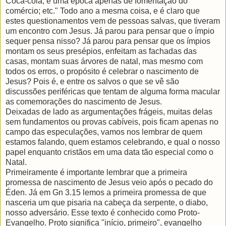
Coca-cola; é uma época apenas de fomentação do
comércio; etc." Todo ano a mesma coisa, e é claro que
estes questionamentos vem de pessoas salvas, que tiveram
um encontro com Jesus. Já parou para pensar que o ímpio
sequer pensa nisso? Já parou para pensar que os ímpios
montam os seus presépios, enfeitam as fachadas das
casas, montam suas árvores de natal, mas mesmo com
todos os erros, o propósito é celebrar o nascimento de
Jesus? Pois é, e entre os salvos o que se vê são
discussões periféricas que tentam de alguma forma macular
as comemorações do nascimento de Jesus.
Deixadas de lado as argumentações frágeis, muitas delas
sem fundamentos ou provas cabíveis, pois ficam apenas no
campo das especulações, vamos nos lembrar de quem
estamos falando, quem estamos celebrando, e qual o nosso
papel enquanto cristãos em uma data tão especial como o
Natal.
Primeiramente é importante lembrar que a primeira
promessa de nascimento de Jesus veio após o pecado do
Éden. Já em Gn 3.15 lemos a primeira promessa de que
nasceria um que pisaria na cabeça da serpente, o diabo,
nosso adversário. Esse texto é conhecido como Proto-
Evangelho. Proto significa "início, primeiro", evangelho