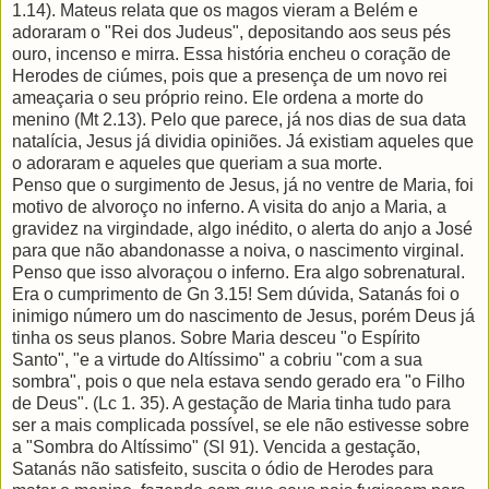
1.14). Mateus relata que os magos vieram a Belém e
adoraram o "Rei dos Judeus", depositando aos seus pés
ouro, incenso e mirra. Essa história encheu o coração de
Herodes de ciúmes, pois que a presença de um novo rei
ameaçaria o seu próprio reino. Ele ordena a morte do
menino (Mt 2.13). Pelo que parece, já nos dias de sua data
natalícia, Jesus já dividia opiniões. Já existiam aqueles que
o adoraram e aqueles que queriam a sua morte.
Penso que o surgimento de Jesus, já no ventre de Maria, foi
motivo de alvoroço no inferno. A visita do anjo a Maria, a
gravidez na virgindade, algo inédito, o alerta do anjo a José
para que não abandonasse a noiva, o nascimento virginal.
Penso que isso alvoraçou o inferno. Era algo sobrenatural.
Era o cumprimento de Gn 3.15! Sem dúvida, Satanás foi o
inimigo número um do nascimento de Jesus, porém Deus já
tinha os seus planos. Sobre Maria desceu "o Espírito
Santo", "e a virtude do Altíssimo" a cobriu "com a sua
sombra", pois o que nela estava sendo gerado era "o Filho
de Deus". (Lc 1. 35). A gestação de Maria tinha tudo para
ser a mais complicada possível, se ele não estivesse sobre
a "Sombra do Altíssimo" (Sl 91). Vencida a gestação,
Satanás não satisfeito, suscita o ódio de Herodes para