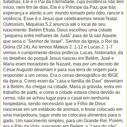
batalhas, Ele é o Pai da Eternidade, cuja existência não tem
início, nem fim de dias, Ele é o Príncipe da Paz, que trás
esperança e alento a um mundo tomado pelo ódio, rancor e
violência. Esse é o Jesus que celebraremos nesse Natal.
Outrossim, Miquéias 5.2 anuncia até o local de seu
nascimento: Belém Efrata. Deus escolheu uma cidade
"pequena entre milhares de Judá" para de lá sair Aquele
que seria o "Senhor de Israel", Senhor da Igreja, o Rei da
Glória (Sl 24). Ao lermos Mateus 2. 1-12 e Lucas 2. 1-7
vemos o cumprimento dessa profecia. Lucas, historiador, dá
os detalhes do porquê Jesus nasceu em Belém. José e
Maria eram moradores de Nazaré, mas por um decreto de
César Augusto deveriam ir para sua terra de origem para
responder a um censo. Era o censo demográfico do IBGE
da época. Como eram da "casa e família de Davi" deveriam
ir à Belém. Ao chegar na cidade, Maria já grávida, entra em
trabalho de parto, e como a cidade estava cheia devido ao
censo, não se achou lugar para o casal em nenhuma
hospedaria, sendo necessário que o Filho de Deus
nascesse em um estábulo de animais, e fosse colocado em
uma manjedoura, lugar onde se colocava alimentos para o
gado. Um nascimento simples, para um Grande Rei. Porém,
era o Pão da Vida, nascendo em Belém, a "casa do pão".