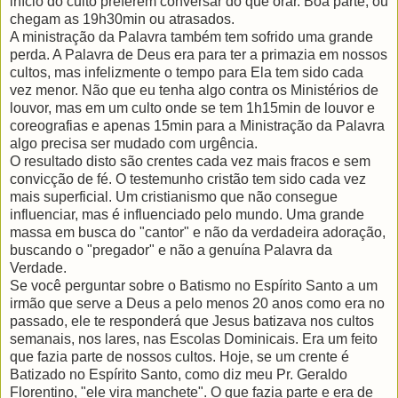
início do culto preferem conversar do que orar. Boa parte, ou
chegam as 19h30
min
ou atrasados.
A ministração da Palavra também tem sofrido uma grande
perda. A Palavra de Deus era para ter a primazia em nossos
cultos, mas infelizmente o tempo para Ela tem sido cada
vez menor. Não que eu tenha algo contra os Ministérios de
louvor, mas em um culto onde se tem 1h15
min
de louvor e
coreografias
e apenas 15
min
para a Ministração da Palavra
algo precisa ser mudado com urgência.
O resultado disto são crentes cada vez mais fracos e sem
convicção de fé. O testemunho cristão tem sido cada vez
mais superficial. Um
cristianismo
que não consegue
influenciar, mas é influenciado pelo mundo. Uma grande
massa em busca do "cantor" e não da verdadeira adoração,
buscando o "pregador" e não a genuína Palavra da
Verdade.
Se
você
perguntar sobre o
Batismo
no Espírito Santo a um
irmão que serve a Deus a pelo menos 20 anos como era no
passado, ele te responderá que Jesus
batizava
nos cultos
semanais, nos lares, nas Escolas Dominicais. Era um feito
que fazia parte de nossos cultos. Hoje, se um crente é
Batizado
no Espírito Santo, como diz meu
Pr
. Geraldo
Florentino, "ele vira manchete". O que fazia parte e era de